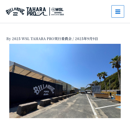
内
Mai
容
Men
を
ス
キ
By
2025 WSL TAHARA PRO実行委員会
/
2025年9月9日
ッ
プ