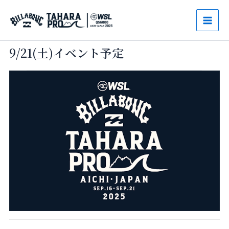
内
Mai
容
Men
を
ス
9/21(土)イベント予定
キ
ッ
プ