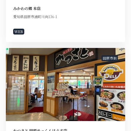
みかわの郷 本店
愛知県田原市浦町川向136-1
WEB
田原市街
かつさと 田原めっくんはうす店