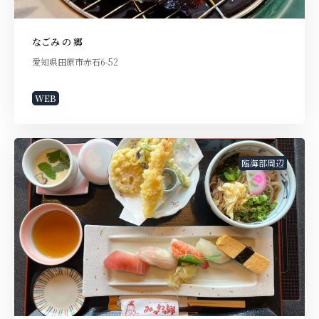
なごみ の 郷
愛知県田原市赤石6-52
WEB
臨海部周辺