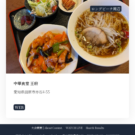
ロングビーチ周辺
中華食堂 王府
愛知県田原市赤石4-55
WEB
大会概要 | About Contest.
WATCH LIVE
Heat & Results