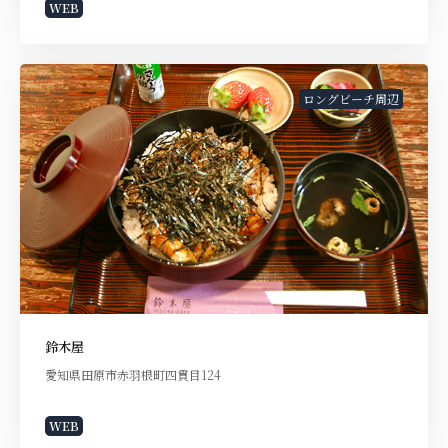
WEB
ロングビーチ周辺
鈴木屋
愛知県田原市赤羽根町四貫目124
WEB