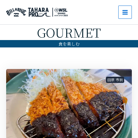
内
Mai
容
Men
を
GOURMET
ス
キ
食を楽しむ
ッ
プ
田原 市街