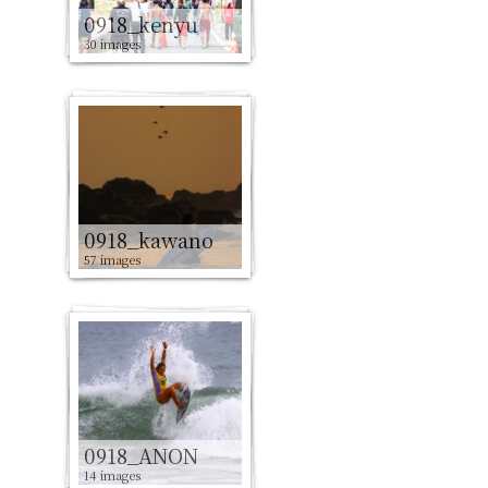
0918_kenyu
30 images
0918_kawano
57 images
0918_ANON
14 images