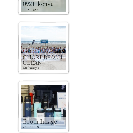
0921_kenyu
35 images
CHORI BEACH
CLEAN
48 images
Booth Image
74 images