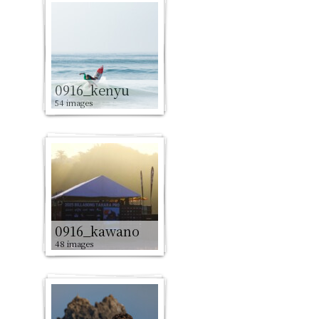
0916_kenyu
54 images
0916_kawano
48 images