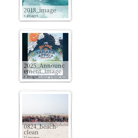
2018_image
6 images
2025_Announc
ement_image
6 images
0824_beach-
clean
12 images