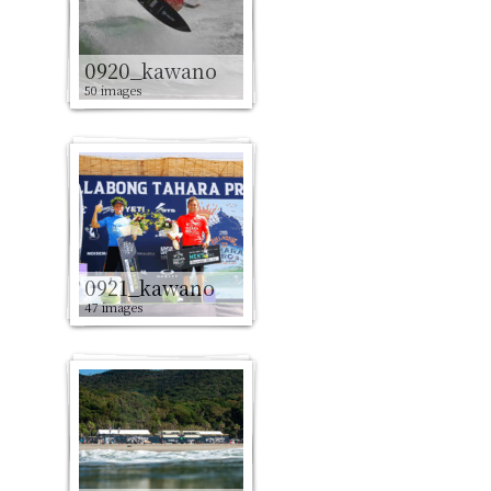
0920_kawano
50 images
0921_kawano
47 images