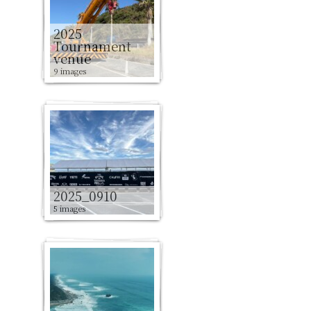
2025
Tournament
venue
9 images
2025_0910
5 images