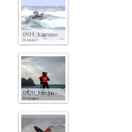
0919_kawano
50 images
0920_kenyu
34 images