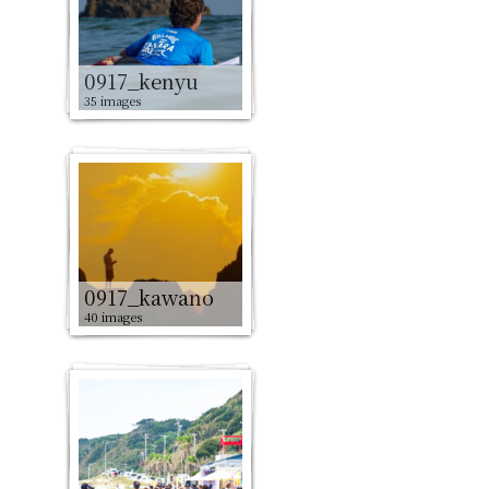
0917_kenyu
35 images
0917_kawano
40 images