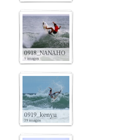
0918_NANAHO
9 images
0919_kenyu
39 images